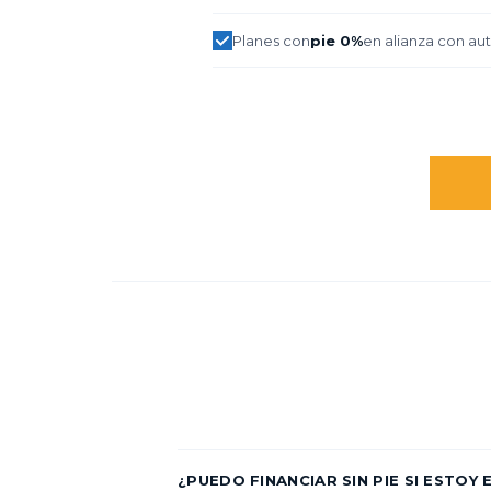
Planes con
pie 0%
en alianza con au
¿PUEDO FINANCIAR SIN PIE SI ESTOY 