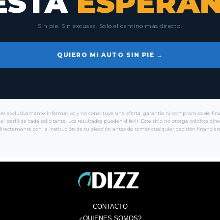
ESTÁ
ESPERAN
Sin pie. Sin excusas. Solo el camino más directo.
QUIERO MI AUTO SIN PIE →
es exclusivamente informativo y no constituye una oferta, garantía ni compromiso de financ
 el perfil de cada solicitante. Los resultados pueden diferir. Este sitio no otorga créditos
directamente con la institución de tu elección antes de tomar cualquier decisión financiera
CONTACTO
¿QUIENES SOMOS?