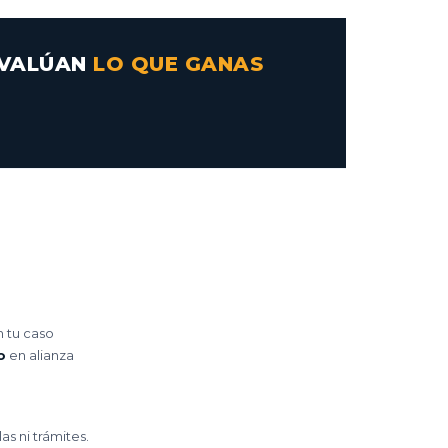
 EVALÚAN
LO QUE GANAS
n tu caso
o
en alianza
as ni trámites.