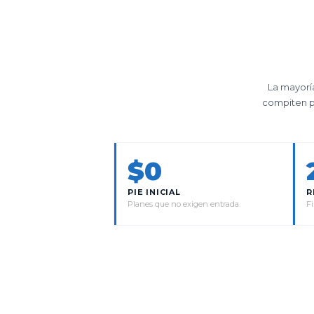
La mayorí
compiten po
$0
PIE INICIAL
R
Planes que no exigen entrada.
Fi