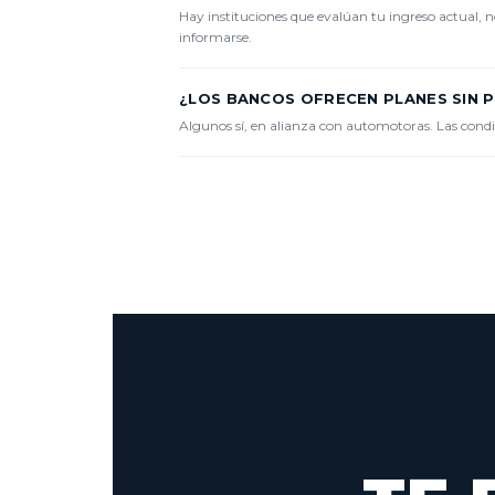
Hay instituciones que evalúan tu ingreso actual, no
informarse.
¿LOS BANCOS OFRECEN PLANES SIN P
Algunos sí, en alianza con automotoras. Las cond