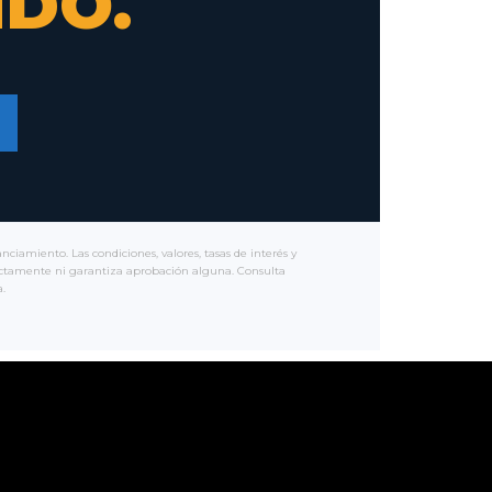
DO.
iamiento. Las condiciones, valores, tasas de interés y
 directamente ni garantiza aprobación alguna. Consulta
.