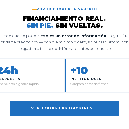
POR QUÉ IMPORTA SABERLO
FINANCIAMIENTO REAL.
SIN PIE.
SIN VUELTAS.
a cree que no puede.
Eso es un error de información.
Hay institu
r darte crédito hoy — con pie mínimo o cero, sin revisar Dicom, co
se ajustan a tu sueldo. Infórmate antes de rendirte.
24h
+10
ESPUESTA
INSTITUCIONES
nancieras digitales rápido.
Compara antes de firmar.
VER TODAS LAS OPCIONES →