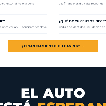
 tu historial. Vale la pena
Las financieras digitales responden
IE?
¿QUÉ DOCUMENTOS NECE
iciones varían — comparar es clave.
Cédula de identidad, liquidación d
¿FINANCIAMIENTO O LEASING? →
EL AUTO