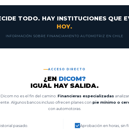
DECIDE TODO. HAY INSTITUCIONES QUE
HOY.
INFORMACIÓN SOBRE FINANCIAMIENTO AUTOMOTRIZ EN CHILE
ACCESO DIRECTO
¿EN
DICOM?
IGUAL HAY SALIDA.
 Dicom no es el fin del camino.
Financieras especializadas
analiza
mente. Algunos bancos incluso ofrecen planes con
pie mínimo o cer
con automotoras.
historial pasado.
Aprobación en horas, sin fil