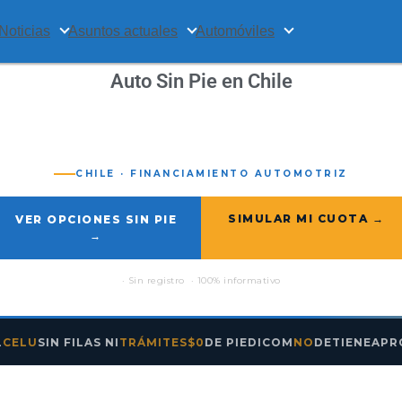
Noticias
Asuntos actuales
Automóviles
Auto Sin Pie en Chile
CHILE · FINANCIAMIENTO AUTOMOTRIZ
SIMULAR MI CUOTA →
VER OPCIONES SIN PIE
→
· Sin registro · 100% informativo
ELU
SIN FILAS NI
TRÁMITES
$0
DE PIE
DICOM
NO
DETIENE
APROB