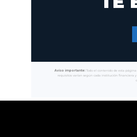
TE 
Aviso importante:
Todo el contenido de esta página 
requisitos varían según cada institución financiera y