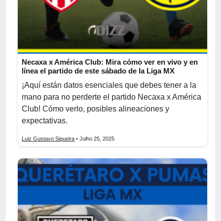
Necaxa x América Club: Mira cómo ver en vivo y en
línea el partido de este sábado de la Liga MX
¡Aquí están datos esenciales que debes tener a la
mano para no perderte el partido Necaxa x América
Club! Cómo verlo, posibles alineaciones y
expectativas.
Luiz Gustavo Siqueira
• Julho 25, 2025