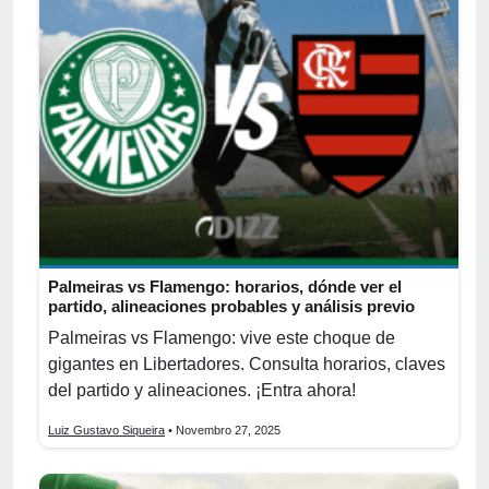
Palmeiras vs Flamengo: horarios, dónde ver el
partido, alineaciones probables y análisis previo
Palmeiras vs Flamengo: vive este choque de
gigantes en Libertadores. Consulta horarios, claves
del partido y alineaciones. ¡Entra ahora!
Luiz Gustavo Siqueira
• Novembro 27, 2025