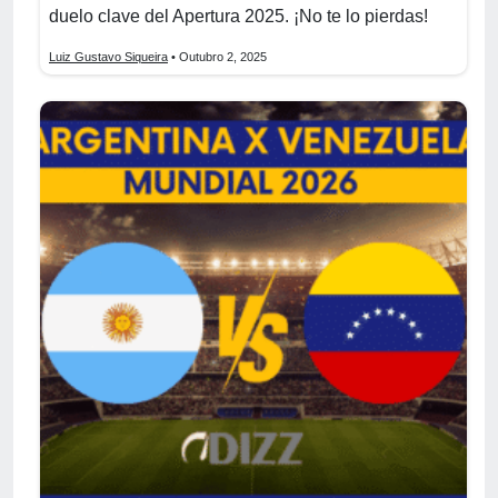
duelo clave del Apertura 2025. ¡No te lo pierdas!
Luiz Gustavo Siqueira
• Outubro 2, 2025