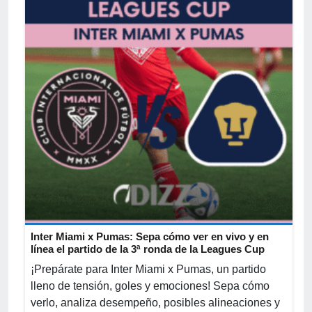
Inter Miami x Pumas: Sepa cómo ver en vivo y en
línea el partido de la 3ª ronda de la Leagues Cup
¡Prepárate para Inter Miami x Pumas, un partido
lleno de tensión, goles y emociones! Sepa cómo
verlo, analiza desempeño, posibles alineaciones y