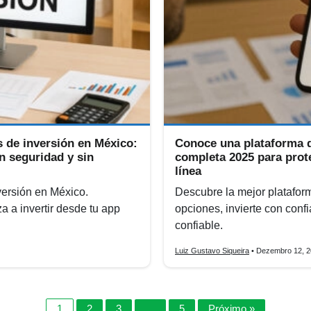
s de inversión en México:
Conoce una plataforma d
n seguridad y sin
completa 2025 para prote
línea
versión en México.
Descubre la mejor platafor
 a invertir desde tu app
opciones, invierte con conf
confiable.
Luiz Gustavo Siqueira
• Dezembro 12, 
1
2
3
…
5
Próximo »