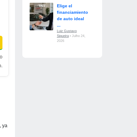
Elige el
financiamiento
de auto ideal
...
Luiz Gustavo
Siqueira
• Julho 24,
2026
ro
o.
, ya