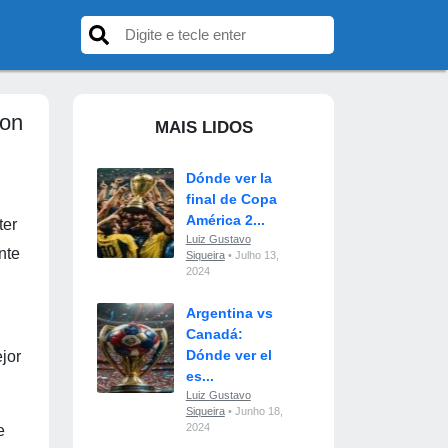
con
MAIS LIDOS
Dónde ver la
final de Copa
América 2...
ter
Luiz Gustavo
nte
Siqueira
• Julho 13,
2024
Argentina vs
Canadá:
Dónde ver el
jor
es...
Luiz Gustavo
Siqueira
• Junho 18,
2024
e