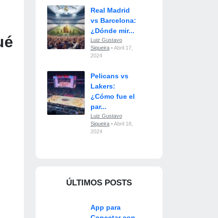
Real Madrid
vs Barcelona:
¿Dónde mir...
ué
Luiz Gustavo
Siqueira
• Abril 17,
2024
Pelicans vs
Lakers:
¿Cómo fue el
par...
Luiz Gustavo
Siqueira
• Abril 18,
2024
ÚLTIMOS POSTS
App para
Conectar con