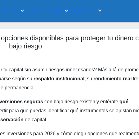
Noticias
Asuntos actuales
Automóviles
opciones disponibles para proteger tu dinero 
bajo riesgo
r tu capital sin asumir riesgos innecesarios? Más allá de prome
luarse según su
respaldo institucional,
su
rendimiento real
fre
o de permanencia.
nversiones seguras
con bajo riesgo existen y entérate
qué
ertir para que puedas identificar qué instrumentos se ajustan me
eservación
de capital.
es inversiones para 2026 y cómo elegir opciones que realment