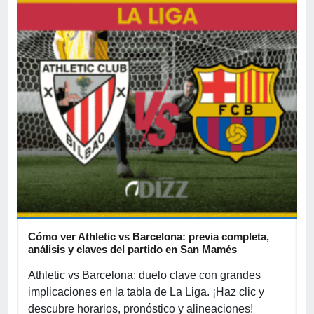
Cómo ver Athletic vs Barcelona: previa completa,
A
s
análisis y claves del partido en San Mamés
c
Athletic vs Barcelona: duelo clave con grandes
P
implicaciones en la tabla de La Liga. ¡Haz clic y
S
La
descubre horarios, pronóstico y alineaciones!
p