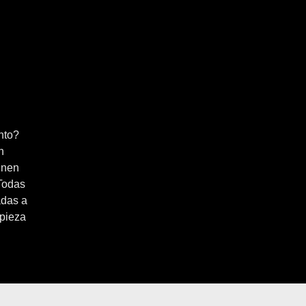
nto?
n
enen
 Todas
adas a
mpieza