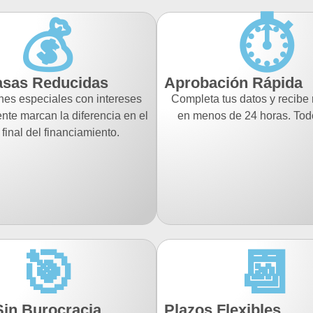
💰
⏱️
asas Reducidas
Aprobación Rápida
nes especiales con intereses
Completa tus datos y recibe
nte marcan la diferencia en el
en menos de 24 horas. Todo
 final del financiamiento.
🎯
📆
Sin Burocracia
Plazos Flexibles