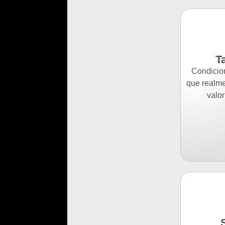
T
Condicio
que realme
valor