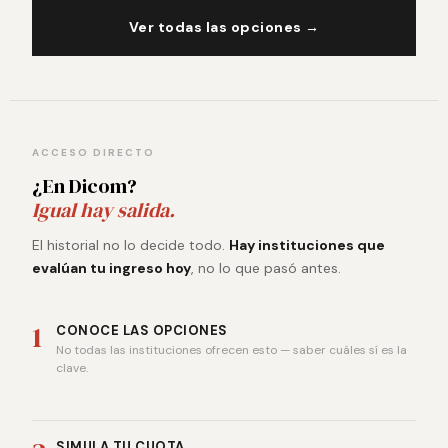
Ver todas las opciones →
ACCESO DIRECTO
¿En Dicom?
Igual hay salida.
El historial no lo decide todo.
Hay instituciones que
evalúan tu ingreso hoy
, no lo que pasó antes.
1
CONOCE LAS OPCIONES
No todas las instituciones ofrecen esto — saber cuáles sí es la
clave.
SIMULA TU CUOTA