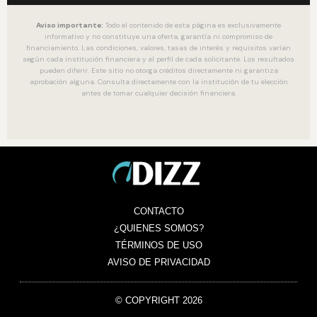
Aviso importante:
Todo el contenido de esta página es exclusivamente
informativo y no constituye una oferta, garantía ni compromiso de
financiamiento. Las condiciones, valores, tasas de interés y requisitos varían
según cada institución financiera y el perfil de cada solicitante. Los resultados
pueden diferir. Este sitio no otorga créditos directamente ni garantiza
aprobación alguna. Consulta directamente con la institución de tu elección
antes de tomar cualquier decisión financiera.
CONTACTO
¿QUIENES SOMOS?
TÉRMINOS DE USO
AVISO DE PRIVACIDAD
© COPYRIGHT 2026