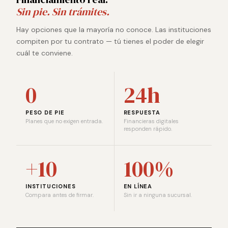
Sin pie. Sin trámites.
Hay opciones que la mayoría no conoce. Las instituciones
compiten por tu contrato — tú tienes el poder de elegir
cuál te conviene.
0
24h
PESO DE PIE
RESPUESTA
Planes que no exigen entrada.
Financieras digitales
responden rápido.
+10
100%
INSTITUCIONES
EN LÍNEA
Compara antes de firmar.
Sin ir a ninguna sucursal.