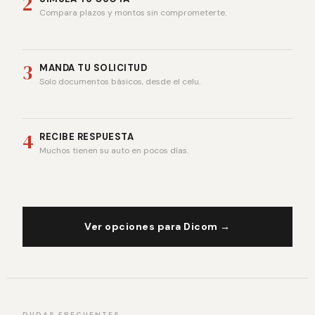
2
Compara plazos y montos sin comprometerte.
3
MANDA TU SOLICITUD
Solo documentos básicos, desde el celu.
4
RECIBE RESPUESTA
Muchos tienen su auto en pocos días.
Ver opciones para Dicom →
DUDAS FRECUENTES