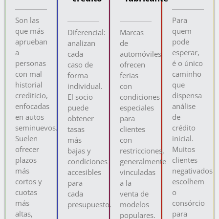
Son las
Para
que más
quem
Diferencial:
Marcas
aprueban
pode
analizan
de
a
esperar,
cada
automóviles
personas
é o único
caso de
ofrecen
con mal
caminho
forma
ferias
historial
que
individual.
con
crediticio,
dispensa
El socio
condiciones
enfocadas
análise
puede
especiales
en autos
de
obtener
para
seminuevos.
crédito
tasas
clientes
Suelen
inicial.
más
con
ofrecer
Muitos
bajas y
restricciones,
plazos
clientes
condiciones
generalmente
más
negativados
accesibles
vinculadas
cortos y
escolhem
para
a la
cuotas
o
cada
venta de
más
consórcio
presupuesto.
modelos
altas,
para
populares.