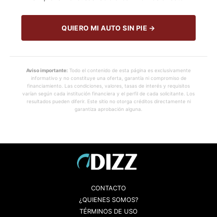
QUIERO MI AUTO SIN PIE →
Aviso importante:
Todo el contenido de esta página es exclusivamente
informativo y no constituye una oferta, garantía ni compromiso de
financiamiento. Las condiciones, valores, tasas de interés y requisitos
varían según cada institución financiera y el perfil de cada solicitante. Los
resultados pueden diferir. Este sitio no otorga créditos directamente ni
garantiza aprobación alguna.
CONTACTO
¿QUIENES SOMOS?
TÉRMINOS DE USO