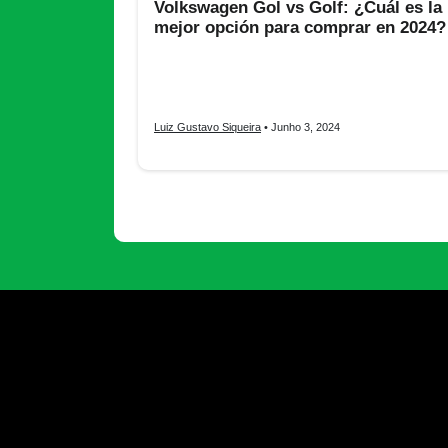
Volkswagen Gol vs Golf: ¿Cuál es la
mejor opción para comprar en 2024?
Volkswagen Gol vs Golf: descubre la mejor opción
compra en 2024, te presentamos una comparación
características, precios y más.
Luiz Gustavo Siqueira
• Junho 3, 2024