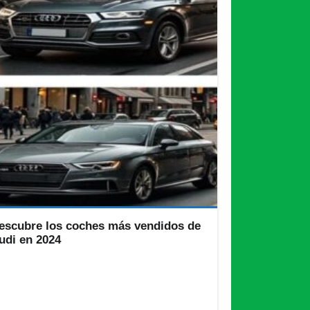
escubre los coches más vendidos de
udi en 2024
di, la prestigiosa marca alemana de automóviles,
 destaca en el mercado global por su combinación
ica de diseño, tecnología avanzada y rendimiento
cepcional.