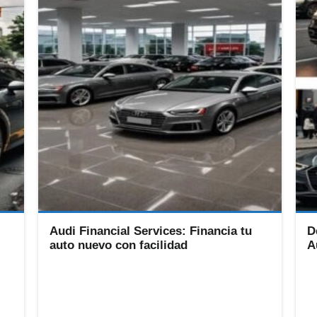
Audi Financial Services: Financia tu
D
auto nuevo con facilidad
A
que
Audi Financial Services es la división de servicios
Au
un
financieros de Audi, dedicada a ofrecer soluciones de
se
financiamiento y arrendamiento para aquellos que
ún
desean adquirir un vehículo de la marca.
ex