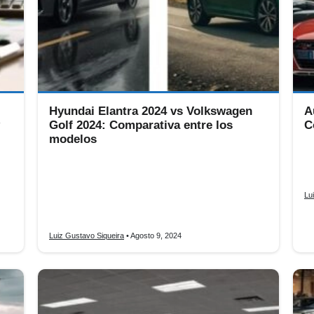
Hyundai Elantra 2024 vs Volkswagen
A
Golf 2024: Comparativa entre los
C
modelos
Au
ic
Hyundai Elantra 2024 vs Volkswagen Golf 2024, dos
de
competidores destacados en el segmento de
vehículos compactos, ofrecen una combinación de
Lu
estilo, tecnología y rendimiento que atrae a una
amplia variedad de conductores.
Luiz Gustavo Siqueira
• Agosto 9, 2024