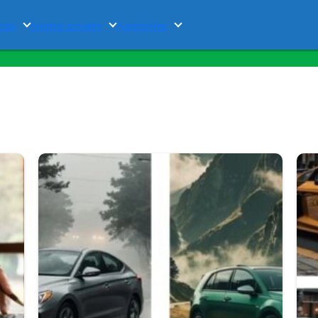
cias
Asuntos actuales
Automóviles
Tag
"automoviles"