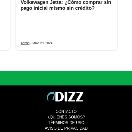
Volkswagen Jetta: ¿Cómo comprar sin
pago inicial mismo sin crédito?
 de
Volkswagen Jetta sin pago inicial: Descubre cómo
 de
adquirir uno y opciones de financiamiento con
KAVAK, incluso si estás sin crédito. Aprovecha esta
oportunidad única.
Admin
• Maio 29, 2024
CONTACTO
¿QUIENES SOMOS?
TÉRMINOS DE USO
AVISO DE PRIVACIDAD