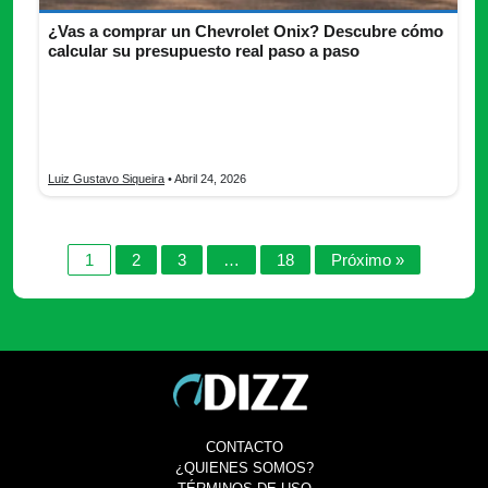
¿Vas a comprar un Chevrolet Onix? Descubre cómo
calcular su presupuesto real paso a paso
Chevrolet Onix en Colombia requiere analizar más que el precio
base para conocer su costo real. Esta guía te ayuda a calcular
el presupuesto completo, identificar costos ocultos y elegir el
mejor financiamiento.
Luiz Gustavo Siqueira
• Abril 24, 2026
1
2
3
…
18
Próximo »
CONTACTO
¿QUIENES SOMOS?