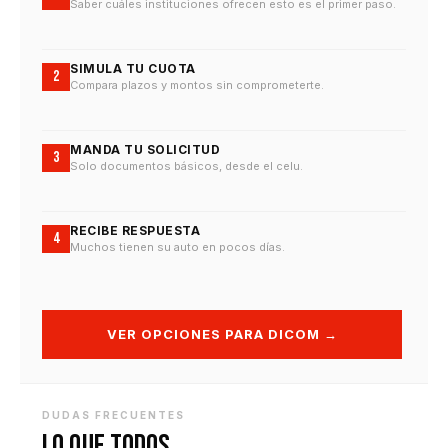
Saber cuáles instituciones ofrecen esto es el primer paso.
SIMULA TU CUOTA
2
Compara plazos y montos sin comprometerte.
MANDA TU SOLICITUD
3
Solo documentos básicos, desde el celu.
RECIBE RESPUESTA
4
Muchos tienen su auto en pocos días.
VER OPCIONES PARA DICOM →
DUDAS FRECUENTES
Lo que todos