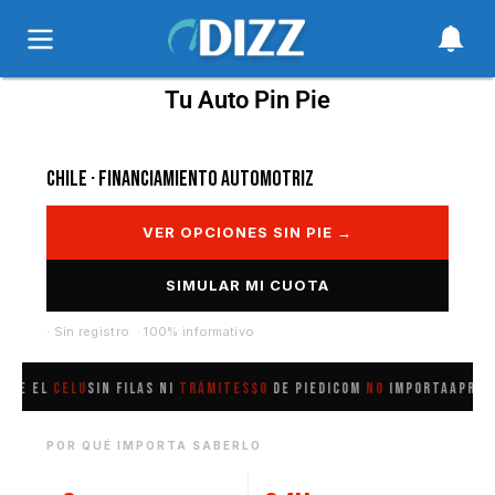
Tu Auto Pin Pie
Chile · Financiamiento Automotriz
VER OPCIONES SIN PIE →
SIMULAR MI CUOTA
· Sin registro · 100% informativo
sde el
celu
Sin filas ni
trámites
$0
de pie
Dicom
no
importa
Aprob
POR QUÉ IMPORTA SABERLO