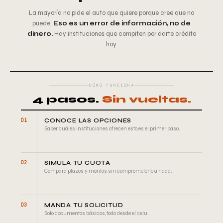
La mayoría no pide el auto que quiere porque cree que no
puede.
Eso es un error de información, no de
dinero.
Hay instituciones que compiten por darte crédito
hoy.
CÓMO FUNCIONA
4 pasos.
Sin vueltas.
01
CONOCE LAS OPCIONES
Saber cuáles instituciones ofrecen esto es el primer paso.
02
SIMULA TU CUOTA
Compara plazos y montos sin comprometerte a nada.
03
MANDA TU SOLICITUD
Solo documentos básicos, todo desde el celu.