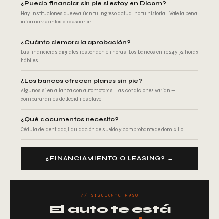
¿Puedo financiar sin pie si estoy en Dicom?
Hay instituciones que evalúan tu ingreso actual, no tu historial. Vale la pena
informarse antes de descartar.
¿Cuánto demora la aprobación?
Las financieras digitales responden en horas. Los bancos entre 24 y 72 horas
hábiles.
¿Los bancos ofrecen planes sin pie?
Algunos sí, en alianza con automotoras. Las condiciones varían —
comparar antes de decidir es clave.
¿Qué documentos necesito?
Cédula de identidad, liquidación de sueldo y comprobante de domicilio.
¿FINANCIAMIENTO O LEASING? →
// SIGUIENTE PASO
El auto te está