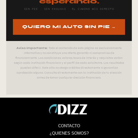
esperando.
SIN PIE · SIN EXCUSAS · EL CAMINO MÁS DIRECTO
QUIERO MI AUTO SIN PIE →
Aviso importante:
Todo el contenido de esta página es exclusivamente
informativo y no constituye una oferta, garantía ni compromiso de
financiamiento. Las condiciones, valores, tasas de interés y requisitos varían
según cada institución financiera y el perfil de cada solicitante. Los resultados
pueden diferir. Este sitio no otorga créditos directamente ni garantiza
aprobación alguna. Consulta directamente con la institución de tu elección
antes de tomar cualquier decisión financiera.
CONTACTO
¿QUIENES SOMOS?