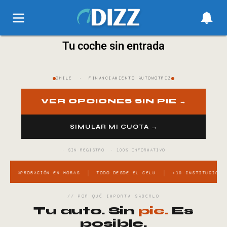
Tu coche sin entrada
CHILE · FINANCIAMIENTO AUTOMOTRIZ
VER OPCIONES SIN PIE →
SIMULAR MI CUOTA →
· SIN REGISTRO · 100% INFORMATIVO
APROBACIÓN EN HORAS
TODO DESDE EL CELU
+10 INSTITUCIONES
// POR QUÉ IMPORTA SABERLO
Tu auto. Sin
pie.
Es
posible.