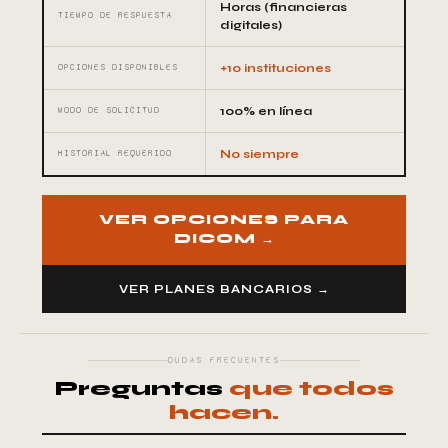
Horas (financieras
TIEMPO DE RESPUESTA
digitales)
+10 instituciones
OPCIONES DISPONIBLES
100% en línea
MODO DE SOLICITUD
No siempre
HISTORIAL REQUERIDO
VER OPCIONES PARA
DICOM →
VER PLANES BANCARIOS →
DUDAS FRECUENTES
Preguntas
que todos
hacen.