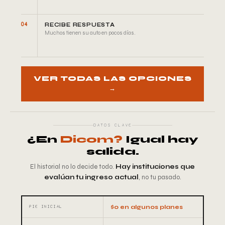
04
RECIBE RESPUESTA
Muchos tienen su auto en pocos días.
VER TODAS LAS OPCIONES
→
DATOS CLAVE
¿En
Dicom?
Igual hay
salida.
El historial no lo decide todo.
Hay instituciones que
evalúan tu ingreso actual
, no tu pasado.
$0 en algunos planes
PIE INICIAL