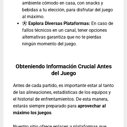
ambiente cómodo en casa, con snacks y
bebidas a tu elección, para disfrutar del juego
al máximo.
Explora Diversas Plataformas:
En caso de
fallos técnicos en un canal, tener opciones
alternativas garantiza que no te pierdas
ningún momento del juego.
Obteniendo Información Crucial Antes
del Juego
Antes de cada partido, es importante estar al tanto
de las alineaciones, estadísticas de los equipos y
el historial de enfrentamientos. De esta manera,
estarás siempre preparado para
aprovechar al
máximo los juegos
.
Nuestro sitio ofrece enlaces a plataformas que