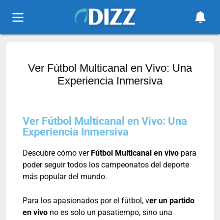
Ver Fútbol Multicanal en Vivo: Una
Experiencia Inmersiva
Ver Fútbol Multicanal en Vivo: Una
Experiencia Inmersiva
Descubre cómo ver
Fútbol Multicanal en vivo
para
poder seguir todos los campeonatos del deporte
más popular del mundo.
Para los apasionados por el fútbol, v
er un partido
en vivo
no es solo un pasatiempo, sino una