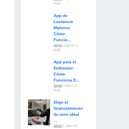
2026
App de
Lactancia
Materna:
Cómo
Funcio...
Admin
• Agosto 5,
2026
App para el
Embarazo:
Cómo
Funciona E...
Admin
• Agosto 5,
2026
Elige el
financiamiento
de auto ideal
...
Admin
• Julho 24,