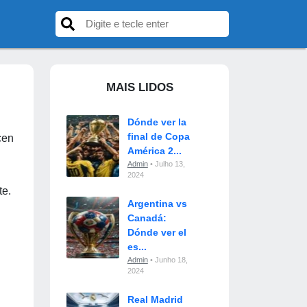
MAIS LIDOS
Dónde ver la
final de Copa
cen
América 2...
Admin
• Julho 13,
2024
te.
Argentina vs
Canadá:
Dónde ver el
es...
Admin
• Junho 18,
2024
Real Madrid