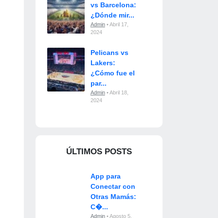
vs Barcelona:
¿Dónde mir...
Admin
• Abril 17,
2024
Pelicans vs
Lakers:
¿Cómo fue el
par...
Admin
• Abril 18,
2024
ÚLTIMOS POSTS
App para
Conectar con
Otras Mamás:
C�...
Admin
• Agosto 5,