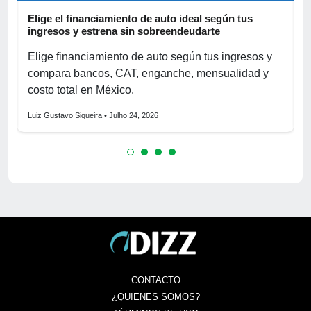
Elige el financiamiento de auto ideal según tus
A
ingresos y estrena sin sobreendeudarte
p
Elige financiamiento de auto según tus ingresos y
A
compara bancos, CAT, enganche, mensualidad y
p
costo total en México.
o
Luiz Gustavo Siqueira
• Julho 24, 2026
L
CONTACTO
¿QUIENES SOMOS?