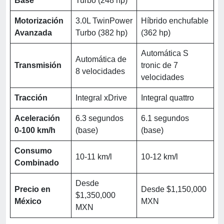
Base
Turbo (248 hp)
Motorización
3.0L TwinPower
Híbrido enchufable
Avanzada
Turbo (382 hp)
(362 hp)
Automática S
Automática de
Transmisión
tronic de 7
8 velocidades
velocidades
Tracción
Integral xDrive
Integral quattro
Aceleración
6.3 segundos
6.1 segundos
0-100 km/h
(base)
(base)
Consumo
10-11 km/l
10-12 km/l
Combinado
Desde
Precio en
Desde $1,150,000
$1,350,000
México
MXN
MXN