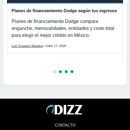
Planes de financiamiento Dodge según tus ingresos
C
p
r
Planes de financiamiento Dodge compara
enganche, mensualidades, entidades y costo total
C
para elegir el mejor crédito en México.
f
s
Luiz Gustavo Siqueira
• Julho 17, 2026
L
CONTACTO