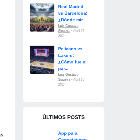
Real Madrid
vs Barcelona:
¿Dónde mir...
Luiz Gustavo
Siqueira
• Abril 17,
2024
Pelicans vs
Lakers:
¿Cómo fue el
par...
Luiz Gustavo
Siqueira
• Abril 18,
2024
ÚLTIMOS POSTS
App para
te
Conectar con