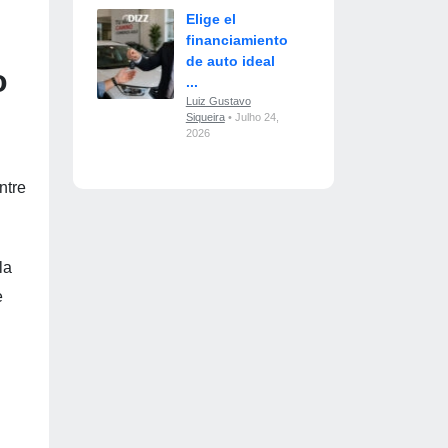
Elige el
financiamiento
de auto ideal
o
...
Luiz Gustavo
Siqueira
• Julho 24,
2026
ntre
la
e