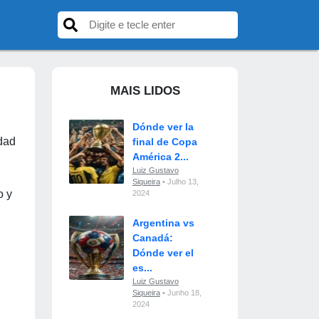
MAIS LIDOS
Dónde ver la
dad
final de Copa
América 2...
Luiz Gustavo
Siqueira
• Julho 13,
o y
2024
Argentina vs
Canadá:
Dónde ver el
es...
Luiz Gustavo
Siqueira
• Junho 18,
2024