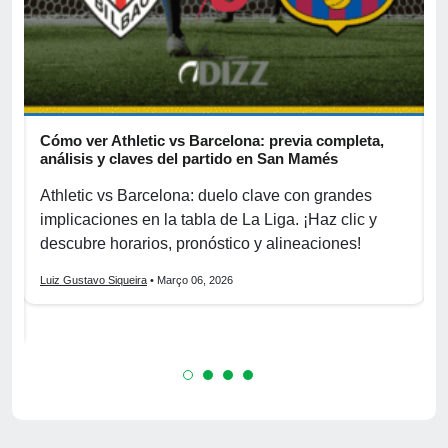
Cómo ver Athletic vs Barcelona: previa completa,
A
s
análisis y claves del partido en San Mamés
c
Athletic vs Barcelona: duelo clave con grandes
P
implicaciones en la tabla de La Liga. ¡Haz clic y
S
La
descubre horarios, pronóstico y alineaciones!
p
Luiz Gustavo Siqueira
• Março 06, 2026
L