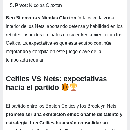
Pívot:
Nicolas Claxton
Ben Simmons
y
Nicolas Claxton
fortalecen la zona
interior de los Nets, aportando defensa y habilidad en los
rebotes, aspectos cruciales en su enfrentamiento con los
Celtics. La expectativa es que este equipo continúe
mejorando y compita en este juego clave de la
temporada regular.
Celtics VS Nets: expectativas
hacia el partido
El partido entre los Boston Celtics y los Brooklyn Nets
promete ser una exhibición emocionante de talento y
estrategia. Los Celtics buscarán consolidar su