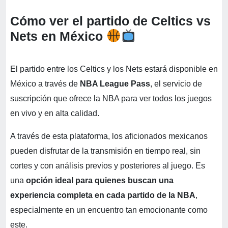
Cómo ver el partido de Celtics vs
Nets en México
El partido entre los Celtics y los Nets estará disponible en
México a través de
NBA League Pass
, el servicio de
suscripción que ofrece la NBA para ver todos los juegos
en vivo y en alta calidad.
A través de esta plataforma, los aficionados mexicanos
pueden disfrutar de la transmisión en tiempo real, sin
cortes y con análisis previos y posteriores al juego. Es
una
opción ideal para quienes buscan una
experiencia completa en cada partido de la NBA
,
especialmente en un encuentro tan emocionante como
este.