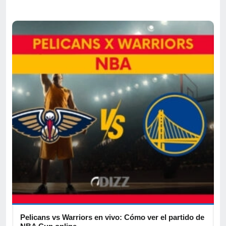
Pelicans vs Warriors en vivo: Cómo ver el partido de
G