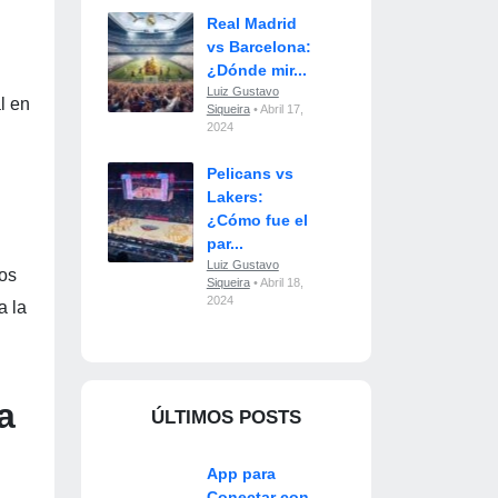
Real Madrid
vs Barcelona:
¿Dónde mir...
Luiz Gustavo
l en
Siqueira
• Abril 17,
2024
Pelicans vs
Lakers:
¿Cómo fue el
par...
Luiz Gustavo
ios
Siqueira
• Abril 18,
2024
a la
a
ÚLTIMOS POSTS
App para
Conectar con