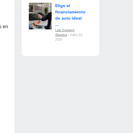
Elige el
financiamiento
de auto ideal
...
s en
Luiz Gustavo
Siqueira
• Julho 24,
2026