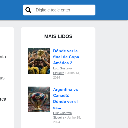
MAIS LIDOS
Dónde ver la
nta
final de Copa
América 2...
Luiz Gustavo
Siqueira
• Julho 13,
sus
2024
Argentina vs
Canadá:
arca
Dónde ver el
es...
Luiz Gustavo
Siqueira
• Junho 18,
2024