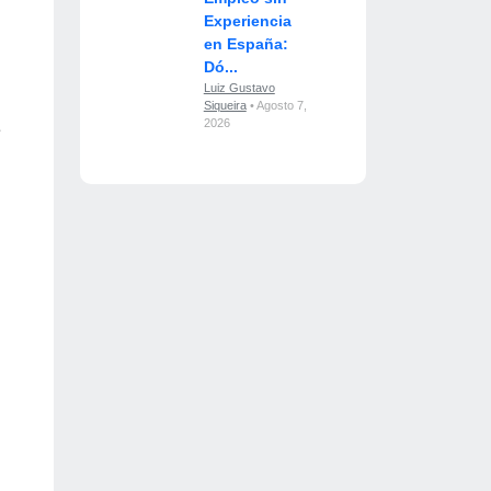
Experiencia
en España:
Dó...
Luiz Gustavo
Siqueira
• Agosto 7,
2026
e