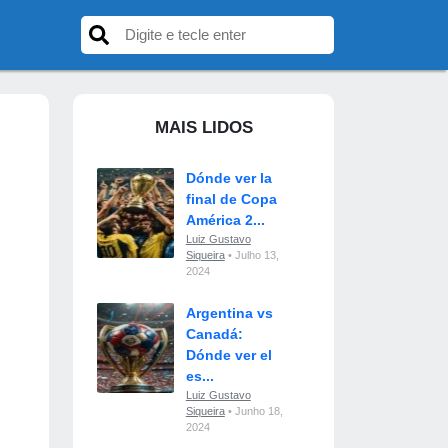
MAIS LIDOS
Dónde ver la
final de Copa
América 2...
Luiz Gustavo
Siqueira
• Julho 13,
2024
Argentina vs
Canadá:
Dónde ver el
es...
Luiz Gustavo
Siqueira
• Junho 18,
2024