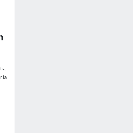
n
tra
r la