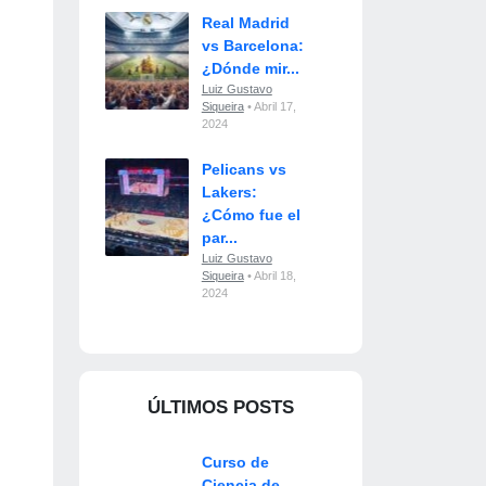
Real Madrid
vs Barcelona:
¿Dónde mir...
Luiz Gustavo
Siqueira
• Abril 17,
2024
Pelicans vs
Lakers:
¿Cómo fue el
par...
Luiz Gustavo
Siqueira
• Abril 18,
2024
ÚLTIMOS POSTS
Curso de
Ciencia de