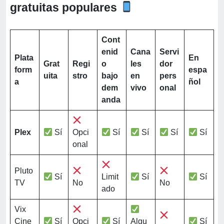
gratuitas populares
Cont
enid
Cana
Servi
Plata
En
Grat
Regi
o
les
dor
form
espa
uita
stro
bajo
en
pers
a
ñol
dem
vivo
onal
anda
Plex
Sí
Opci
Sí
Sí
Sí
Sí
onal
Pluto
Sí
Limit
Sí
Sí
TV
No
No
ado
Vix
Cine
Sí
Opci
Sí
Algu
Sí