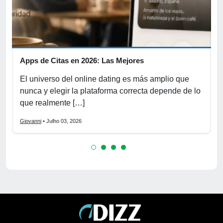
Apps de Citas en 2026: Las Mejores
F
e
El universo del online dating es más amplio que
E
nunca y elegir la plataforma correcta depende de lo
d
que realmente […]
e
Giovanni
• Julho 03, 2026
G