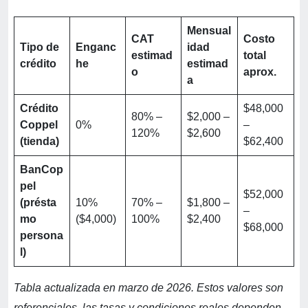
Mensual
CAT
Costo
Tipo de
Enganc
idad
estimad
total
crédito
he
estimad
o
aprox.
a
Crédito
$48,000
80% –
$2,000 –
Coppel
0%
–
120%
$2,600
(tienda)
$62,400
BanCop
pel
$52,000
(présta
10%
70% –
$1,800 –
–
mo
($4,000)
100%
$2,400
$68,000
persona
l)
Tabla actualizada en marzo de 2026. Estos valores son
referenciales, las tasas y condiciones reales dependen