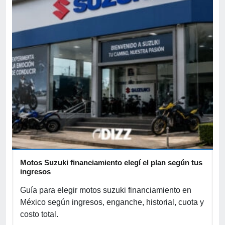
Motos Suzuki financiamiento elegí el plan según tus
C
ingresos
s
Guía para elegir motos suzuki financiamiento en
r
México según ingresos, enganche, historial, cuota y
c
costo total.
f