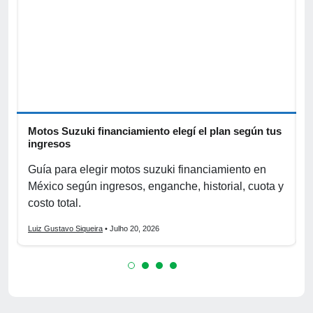
Motos Suzuki financiamiento elegí el plan según tus
C
ingresos
s
Guía para elegir motos suzuki financiamiento en
r
México según ingresos, enganche, historial, cuota y
c
costo total.
f
Luiz Gustavo Siqueira
• Julho 20, 2026
L