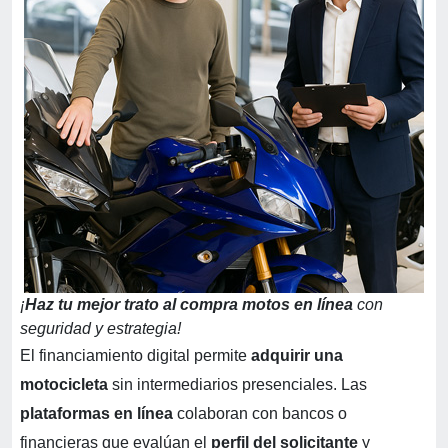
¡
Haz tu mej
or trato al compra mo
tos en línea
con
seguridad y estrategia!
El financiamiento digital permite
adquirir una
motocicleta
sin intermediarios presenciales. Las
plataformas en línea
colaboran con bancos o
financieras que evalúan el
perfil del solicitante
y