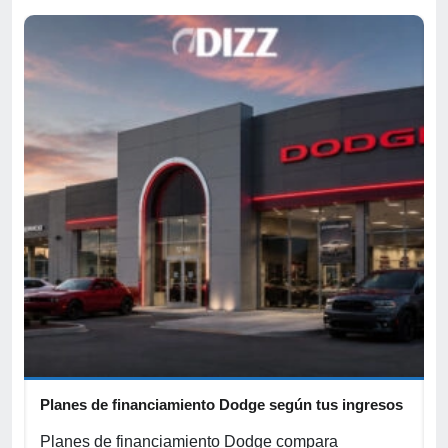
Planes de financiamiento Dodge según tus ingresos
C
p
r
Planes de financiamiento Dodge compara