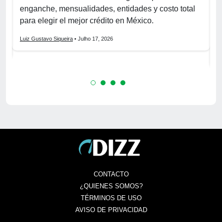
enganche, mensualidades, entidades y costo total
C
para elegir el mejor crédito en México.
f
s
Luiz Gustavo Siqueira
• Julho 17, 2026
L
CONTACTO
¿QUIENES SOMOS?
TÉRMINOS DE USO
AVISO DE PRIVACIDAD