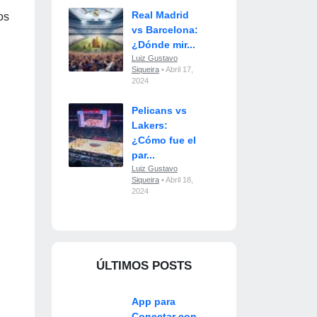
Real Madrid
os
vs Barcelona:
¿Dónde mir...
Luiz Gustavo
Siqueira
• Abril 17,
2024
Pelicans vs
Lakers:
¿Cómo fue el
par...
Luiz Gustavo
Siqueira
• Abril 18,
2024
ÚLTIMOS POSTS
App para
Conectar con