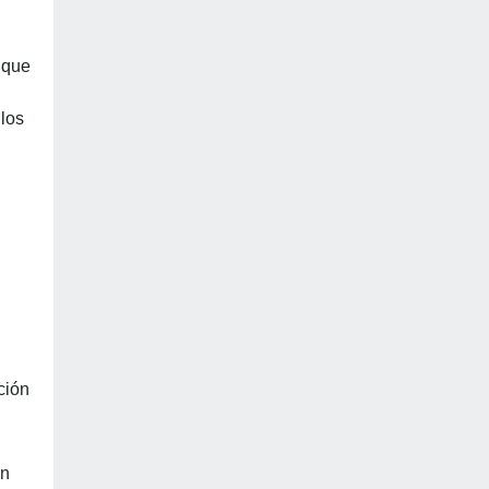
 que
ulos
ción
un