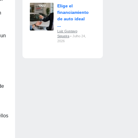
Elige el
financiamiento
n
de auto ideal
...
Luiz Gustavo
 un
Siqueira
• Julho 24,
2026
de
llos