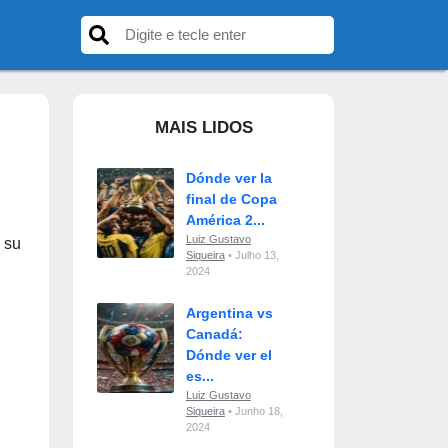
MAIS LIDOS
Dónde ver la
final de Copa
América 2...
Luiz Gustavo
 su
Siqueira
• Julho 13,
2024
Argentina vs
Canadá:
Dónde ver el
es...
Luiz Gustavo
Siqueira
• Junho 18,
2024