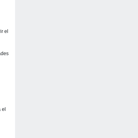
r el
ades
 el