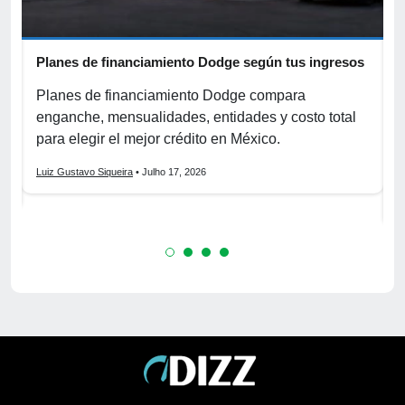
Planes de financiamiento Dodge según tus ingresos
C
p
r
Planes de financiamiento Dodge compara
enganche, mensualidades, entidades y costo total
C
para elegir el mejor crédito en México.
f
s
Luiz Gustavo Siqueira
• Julho 17, 2026
L