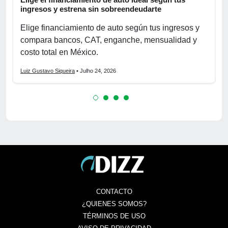
ingresos y estrena sin sobreendeudarte
p
Elige financiamiento de auto según tus ingresos y
A
compara bancos, CAT, enganche, mensualidad y
p
costo total en México.
o
Luiz Gustavo Siqueira
• Julho 24, 2026
L
CONTACTO
¿QUIENES SOMOS?
TÉRMINOS DE USO