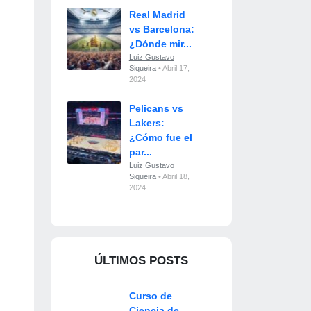
Real Madrid
vs Barcelona:
¿Dónde mir...
Luiz Gustavo
Siqueira
• Abril 17,
2024
Pelicans vs
Lakers:
¿Cómo fue el
par...
Luiz Gustavo
Siqueira
• Abril 18,
2024
ÚLTIMOS POSTS
Curso de
Ciencia de