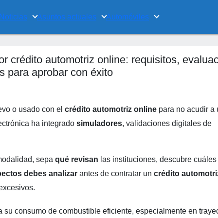
Noticias
Asuntos actuales
Automóviles
r crédito automotriz online: requisitos, evalua
s para aprobar con éxito
evo o usado con el
crédito automotriz online
para no acudir a
ectrónica ha integrado
simuladores
, validaciones digitales de
modalidad, sepa
qué revisan
las instituciones, descubre cuáles
ectos debes analizar
antes de contratar un
crédito automotri
excesivos.
a su consumo de combustible eficiente, especialmente en traye