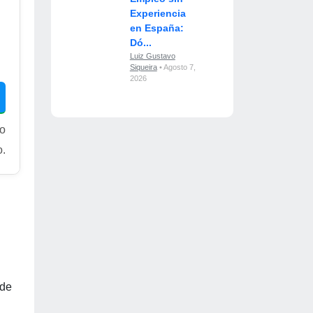
Experiencia
en España:
Dó...
Luiz Gustavo
Siqueira
• Agosto 7,
2026
ro
o.
lde