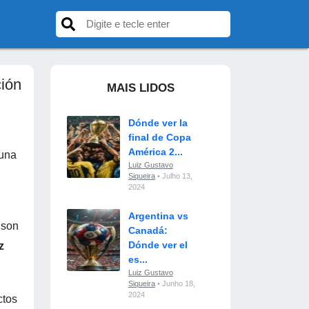
ción
MAIS LIDOS
Dónde ver la
final de Copa
América 2...
 una
Luiz Gustavo
Siqueira
• Julho 13,
2024
Argentina vs
 son
Canadá:
Dónde ver el
z
es...
Luiz Gustavo
Siqueira
• Junho 18,
2024
ctos