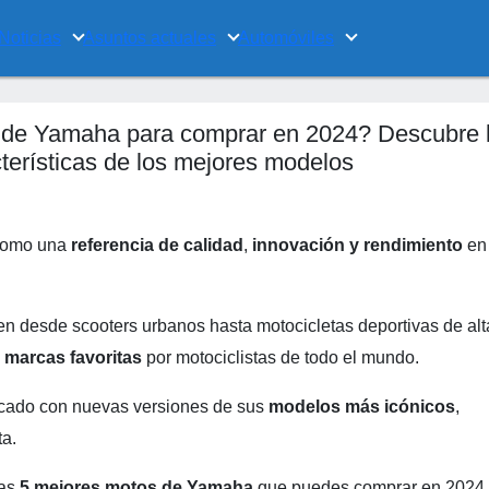
Noticias
Asuntos actuales
Automóviles
 de Yamaha para comprar en 2024? Descubre 
cterísticas de los mejores modelos
 como una
referencia de calidad
,
innovación y rendimiento
en 
 desde scooters urbanos hasta motocicletas deportivas de alt
 marcas favoritas
por motociclistas de todo el mundo.
rcado con nuevas versiones de sus
modelos más icónicos
,
ta.
las
5 mejores motos de Yamaha
que puedes comprar en 2024.