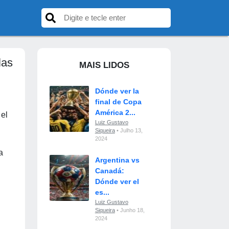
las
MAIS LIDOS
Dónde ver la
final de Copa
América 2...
el
Luiz Gustavo
Siqueira
• Julho 13,
2024
a
Argentina vs
Canadá:
Dónde ver el
es...
Luiz Gustavo
Siqueira
• Junho 18,
2024