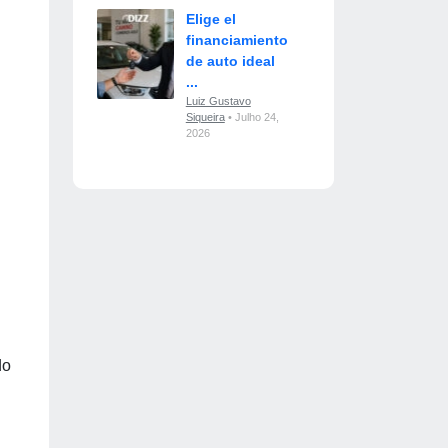
Elige el
financiamiento
de auto ideal
...
Luiz Gustavo
Siqueira
• Julho 24,
2026
do