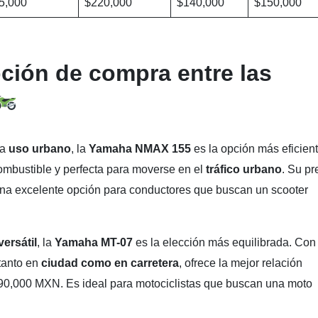
5,000
$220,000
$140,000
$150,000
pción de compra entre las
ra
uso urbano
, la
Yamaha NMAX 155
es la opción más eficient
mbustible y perfecta para moverse en el
tráfico urbano
. Su pr
una excelente opción para conductores que buscan un scooter
ersátil
, la
Yamaha MT-07
es la elección más equilibrada. Con
tanto en
ciudad como en carretera
, ofrece la mejor relación
90,000 MXN. Es ideal para motociclistas que buscan una moto