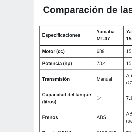
Comparación de la
Yamaha
Y
Especificaciones
MT-07
15
Motor (cc)
689
15
Potencia (hp)
73.4
15
Au
Transmisión
Manual
(C
Capacidad del tanque
14
7.
(litros)
AB
Frenos
ABS
ru