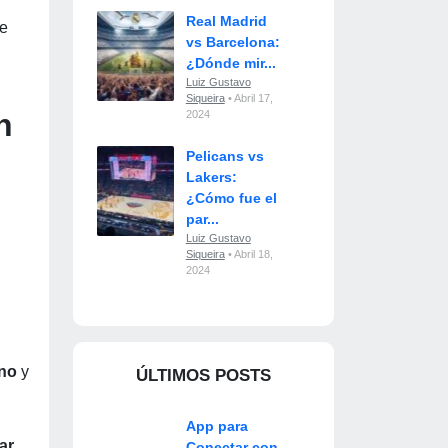
Real Madrid
te
vs Barcelona:
¿Dónde mir...
Luiz Gustavo
Siqueira
• Abril 17,
n
2024
Pelicans vs
Lakers:
¿Cómo fue el
par...
Luiz Gustavo
Siqueira
• Abril 18,
2024
no
y
ÚLTIMOS POSTS
App para
ar
.
Conectar con