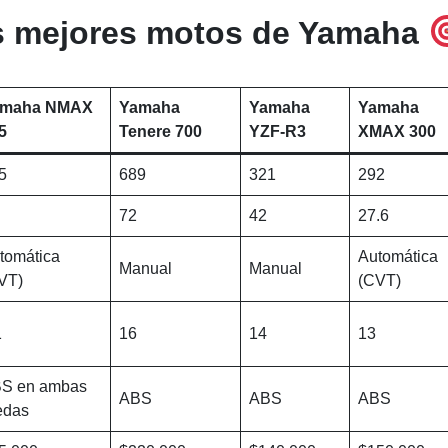
s mejores motos de Yamaha
amaha NMAX
Yamaha
Yamaha
Yamaha
5
Tenere 700
YZF-R3
XMAX 300
5
689
321
292
72
42
27.6
tomática
Automática
Manual
Manual
VT)
(CVT)
1
16
14
13
S en ambas
ABS
ABS
ABS
edas