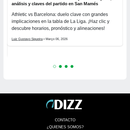
s
análisis y claves del partido en San Mamés
c
Athletic vs Barcelona: duelo clave con grandes
P
implicaciones en la tabla de La Liga. ¡Haz clic y
S
La
descubre horarios, pronóstico y alineaciones!
p
Luiz Gustavo Siqueira
• Março 06, 2026
L
CONTACTO
¿QUIENES SOMOS?