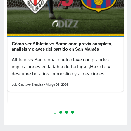
Cómo ver Athletic vs Barcelona: previa completa,
A
s
análisis y claves del partido en San Mamés
c
Athletic vs Barcelona: duelo clave con grandes
P
implicaciones en la tabla de La Liga. ¡Haz clic y
S
La
descubre horarios, pronóstico y alineaciones!
p
Luiz Gustavo Siqueira
• Março 06, 2026
L