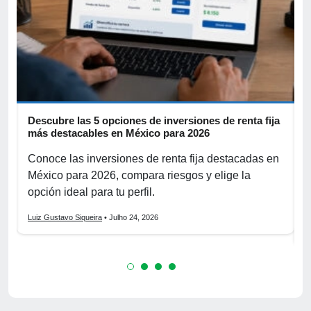
Descubre las 5 opciones de inversiones de renta fija
I
más destacables en México para 2026
b
s
Conoce las inversiones de renta fija destacadas en
D
s
México para 2026, compara riesgos y elige la
a
opción ideal para tu perfil.
c
Luiz Gustavo Siqueira
• Julho 24, 2026
L