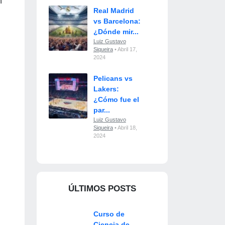
n
Real Madrid
vs Barcelona:
¿Dónde mir...
Luiz Gustavo
Siqueira
• Abril 17,
2024
Pelicans vs
Lakers:
¿Cómo fue el
par...
Luiz Gustavo
Siqueira
• Abril 18,
2024
ÚLTIMOS POSTS
Curso de
Ciencia de