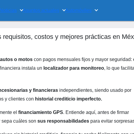
Noticias
Asuntos actuales
Automóviles
requisitos, costos y mejores prácticas en Méx
r autos o motos
con pagos mensuales fijos y mayor seguridad: 
inanciera instala un
localizador para monitoreo
, lo que facilit
cesionarias y financieras
independientes, siendo usado por
os y clientes con
historial crediticio imperfecto.
mente el
financiamiento GPS
. Entiende aquí, antes de firmar
 sepa cuáles son
sus responsabilidades
para evitar sorpresas