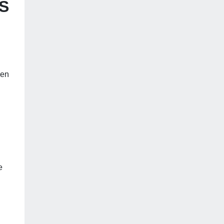
PS
 en
e