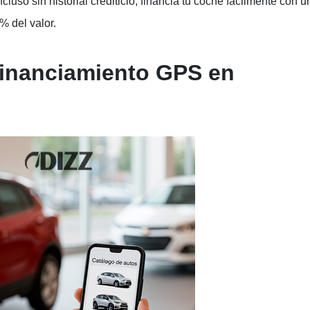
cluso sin historial crediticio, financia tu coche fácilmente con u
% del valor.
financiamiento GPS en