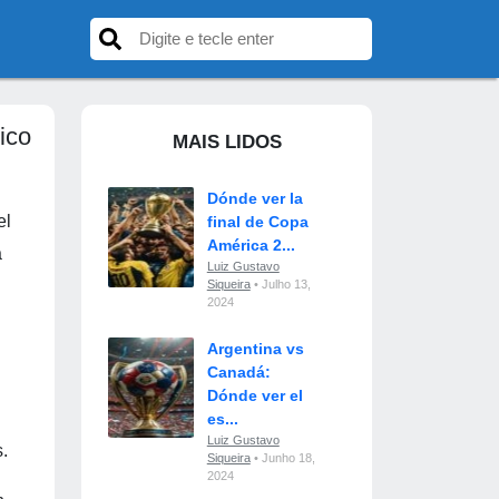
ico
MAIS LIDOS
Dónde ver la
el
final de Copa
América 2...
a
Luiz Gustavo
Siqueira
• Julho 13,
2024
Argentina vs
Canadá:
Dónde ver el
es...
Luiz Gustavo
.
Siqueira
• Junho 18,
2024