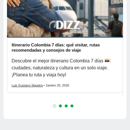
Itinerario Colombia 7 días: qué visitar, rutas
T
recomendadas y consejos de viaje
c
Descubre el mejor itinerario Colombia 7 días
:
V
ciudades, naturaleza y cultura en un solo viaje.
e
¡Planea tu ruta y viaja hoy!
¡
Luiz Gustavo Siqueira
• Janeiro 20, 2026
L