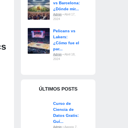
vs Barcelona:
¿Dónde mir...
Admin
• Abril 17,
2024
Pelicans vs
Lakers:
¿Cómo fue el
cs
par...
Admin
• Abril 18,
2024
ÚLTIMOS POSTS
Curso de
Ciencia de
Datos Gratis:
Guí...
Admin
• Agosto 7,