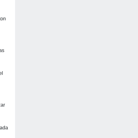
ton
as
el
zar
rada