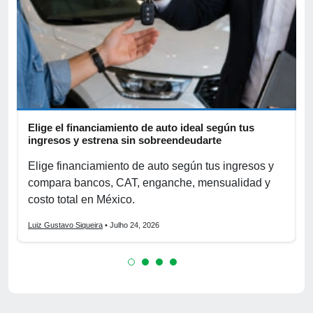
Elige el financiamiento de auto ideal según tus
A
ingresos y estrena sin sobreendeudarte
p
Elige financiamiento de auto según tus ingresos y
A
compara bancos, CAT, enganche, mensualidad y
p
costo total en México.
o
Luiz Gustavo Siqueira
• Julho 24, 2026
L