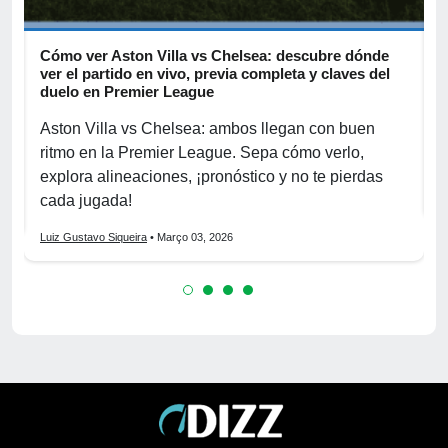
Cómo ver Aston Villa vs Chelsea: descubre dónde
D
ver el partido en vivo, previa completa y claves del
c
duelo en Premier League
R
o
Aston Villa vs Chelsea: ambos llegan con buen
p
ritmo en la Premier League. Sepa cómo verlo,
h
explora alineaciones, ¡pronóstico y no te pierdas
L
cada jugada!
Luiz Gustavo Siqueira
• Março 03, 2026