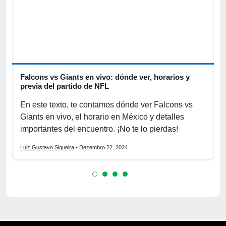
Falcons vs Giants en vivo: dónde ver, horarios y
4
previa del partido de NFL
o
En este texto, te contamos dónde ver Falcons vs
D
Giants en vivo, el horario en México y detalles
v
importantes del encuentro. ¡No te lo pierdas!
N
Luiz Gustavo Siqueira
• Dezembro 22, 2024
L