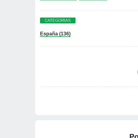
CATEGORIAS
España (136)
Po