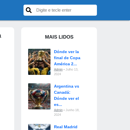
a
MAIS LIDOS
Dónde ver la
final de Copa
América 2...
Admin
• Julho 13,
2024
Argentina vs
Canadá:
Dónde ver el
es...
Admin
• Junho 18,
2024
Real Madrid