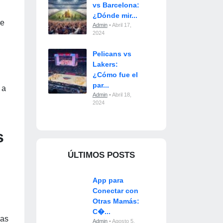
vs Barcelona:
¿Dónde mir...
se
Admin
• Abril 17,
2024
n
Pelicans vs
Lakers:
¿Cómo fue el
par...
 a
Admin
• Abril 18,
2024
s
ÚLTIMOS POSTS
App para
Conectar con
Otras Mamás:
C�...
ias
Admin
• Agosto 5,