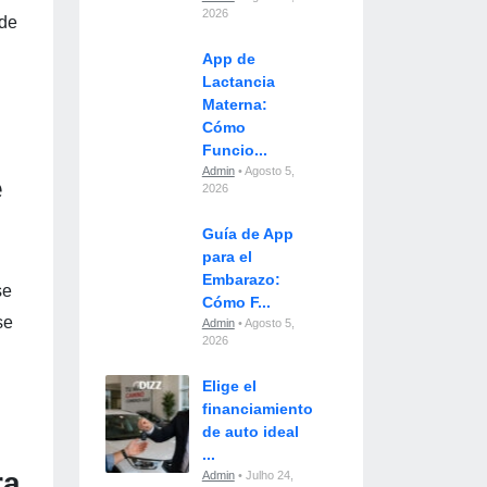
2026
 de
App de
Lactancia
Materna:
Cómo
Funcio...
Admin
• Agosto 5,
e
2026
Guía de App
para el
Embarazo:
se
Cómo F...
se
Admin
• Agosto 5,
2026
Elige el
financiamiento
de auto ideal
...
ra
Admin
• Julho 24,