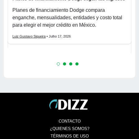
p
r
Planes de financiamiento Dodge compara
enganche, mensualidades, entidades y costo total
C
para elegir el mejor crédito en México.
f
s
Luiz Gustavo Siqueira
• Julho 17, 2026
L
CONTACTO
¿QUIENES SOMOS?
TÉRMINOS DE USO