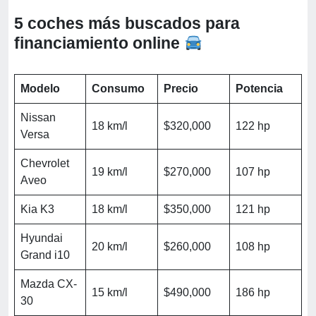
5 coches más buscados para
financiamiento online
Modelo
Consumo
Precio
Potencia
Nissan
18 km/l
$320,000
122 hp
Versa
Chevrolet
19 km/l
$270,000
107 hp
Aveo
Kia K3
18 km/l
$350,000
121 hp
Hyundai
20 km/l
$260,000
108 hp
Grand i10
Mazda CX-
15 km/l
$490,000
186 hp
30