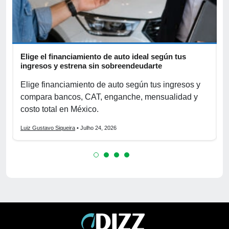
Elige el financiamiento de auto ideal según tus
A
ingresos y estrena sin sobreendeudarte
p
Elige financiamiento de auto según tus ingresos y
A
compara bancos, CAT, enganche, mensualidad y
p
costo total en México.
o
Luiz Gustavo Siqueira
• Julho 24, 2026
L