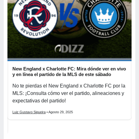
n
New England x Charlotte FC: Mira dónde ver en vivo
C
y en línea el partido de la MLS de este sábado
l
n
No te pierdas el New England x Charlotte FC por la
S
te
MLS: ¡Consulta cómo ver el partido, alineaciones y
c
,
expectativas del partido!
p
Luiz Gustavo Siqueira
• Agosto 29, 2025
L