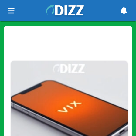
Tag
"celulares"