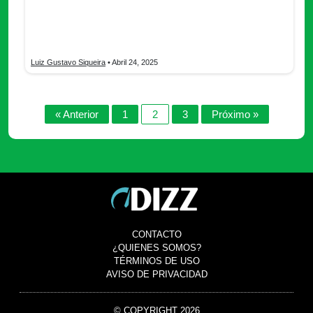
¿Quieres conocer nuevas personas que tengan gustos
similares a los tuyos? Descubre todo lo que necesitas saber de
Inner Circle.
Luiz Gustavo Siqueira
• Abril 24, 2025
« Anterior
1
2
3
Próximo »
CONTACTO
¿QUIENES SOMOS?
TÉRMINOS DE USO
AVISO DE PRIVACIDAD
© COPYRIGHT 2026