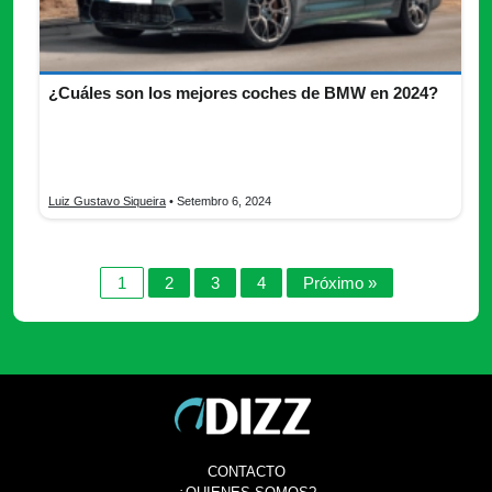
¿Cuáles son los mejores coches de BMW en 2024?
Los mejores coches de BMW en 2024 son sinónimo de
innovación, lujo y un rendimiento excepcional, que han definido
la marca alemana a lo largo de décadas.
Luiz Gustavo Siqueira
• Setembro 6, 2024
1
2
3
4
Próximo »
CONTACTO