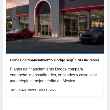
Planes de financiamiento Dodge según tus ingresos
C
p
r
Planes de financiamiento Dodge compara
enganche, mensualidades, entidades y costo total
C
para elegir el mejor crédito en México.
f
s
Luiz Gustavo Siqueira
• Julho 17, 2026
L