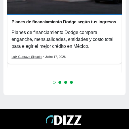
Planes de financiamiento Dodge según tus ingresos
C
p
r
Planes de financiamiento Dodge compara
enganche, mensualidades, entidades y costo total
C
para elegir el mejor crédito en México.
f
s
Luiz Gustavo Siqueira
• Julho 17, 2026
L