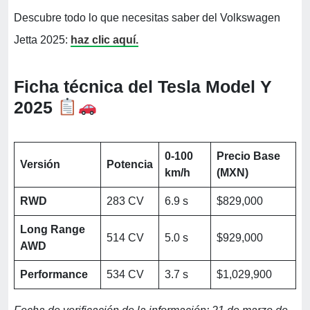
Descubre todo lo que necesitas saber del Volkswagen
Jetta 2025:
haz clic aquí.
Ficha técnica del Tesla Model Y
2025
0-100
Precio Base
Versión
Potencia
km/h
(MXN)
RWD
283 CV
6.9 s
$829,000
Long Range
514 CV
5.0 s
$929,000
AWD
Performance
534 CV
3.7 s
$1,029,900