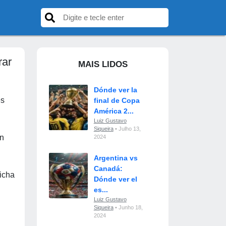
rar
MAIS LIDOS
Dónde ver la
es
final de Copa
América 2...
Luiz Gustavo
Siqueira
• Julho 13,
on
2024
Argentina vs
Canadá:
ficha
Dónde ver el
es...
Luiz Gustavo
Siqueira
• Junho 18,
2024