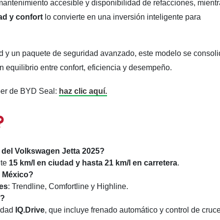
antenimiento accesible y disponibilidad de refacciones, mient
ad y confort
lo convierte en una inversión inteligente para
d y un paquete de seguridad avanzado, este modelo se consoli
 equilibrio entre confort, eficiencia y desempeño.
ber de BYD Seal:
haz clic aquí.
 del Volkswagen Jetta 2025?
nte
15 km/l en ciudad y hasta 21 km/l en carretera
.
n México?
nes
: Trendline, Comfortline y Highline.
5?
ridad
IQ.Drive
, que incluye frenado automático y control de cruc