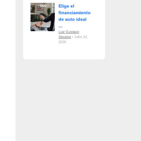
Elige el
financiamiento
de auto ideal
...
Luiz Gustavo
Siqueira
• Julho 24,
2026