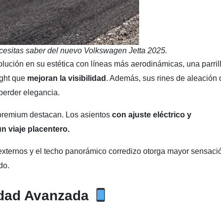
cesitas saber del nuevo Volkswagen Jetta 2025.
lución en su estética con líneas más aerodinámicas, una parril
ight que
mejoran la visibilidad
. Además, sus rines de aleación 
perder elegancia.
s premium destacan. Los asientos
con ajuste eléctrico y
n viaje placentero.
externos y el techo panorámico corredizo otorga mayor sensaci
do.
idad Avanzada