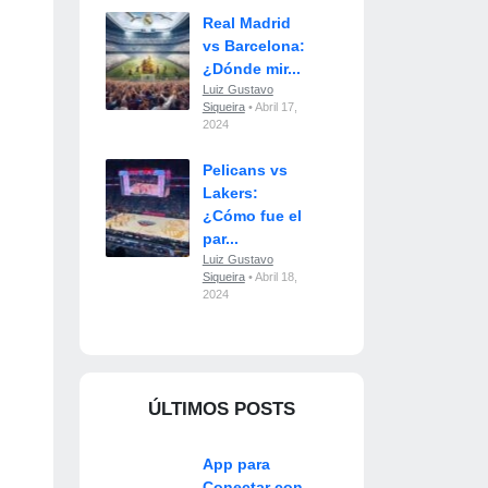
Real Madrid
vs Barcelona:
¿Dónde mir...
Luiz Gustavo
Siqueira
• Abril 17,
2024
Pelicans vs
Lakers:
¿Cómo fue el
par...
Luiz Gustavo
Siqueira
• Abril 18,
2024
ÚLTIMOS POSTS
App para
Conectar con